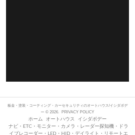
板金・塗装・コーティング・カーセキュリティのオートハウス/イシダボデ
© 2026.
PRIVACY POLICY
ー
ホーム
オートハウス
イシダボデー
ナビ・ETC・モニター・カメラ・レーダー探知機・ドラ
イブレコーダー・LED・HID・デイライト・リモートエ