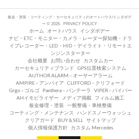
板金・塗装・コーティング・カーセキュリティのオートハウス/イシダボデ
© 2026.
PRIVACY POLICY
ー
ホーム
オートハウス
イシダボデー
ナビ・ETC・モニター・カメラ・レーダー探知機・ドラ
イブレコーダー・LED・HID・デイライト・リモートエ
ンジンスターター
会社概要
お問い合わせ
カスタムカー
カーセキュリティブランド
GPS位置検索システム
AUTHOR ALARM – オーサーアラーム
AMPIRE – アンパイア
CLIFFORD – クリフォード
Grgo – ゴルゴ
Panthera – パンテーラ
VIPER – バイパー
AHイモビライザー
メディア掲載
フィルム施工
板金修理・塗装
一般整備・車検整備
コーティング・メンテナンス
ハンドスノーウォッシュ
クリアガード
BUY＆SELL
サイトマップ
個人情報保護方針
カスタム Mercedes