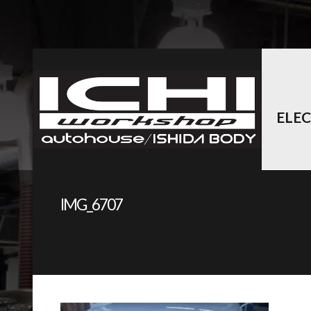
ELE
IMG_6707