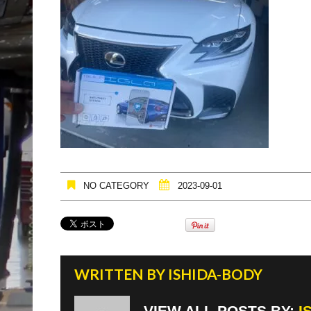
NO CATEGORY
2023-09-01
WRITTEN BY
ISHIDA-BODY
VIEW ALL POSTS BY:
I