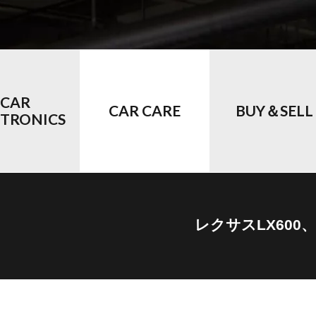
CAR
CAR CARE
BUY＆SELL
CTRONICS
レクサスLX60