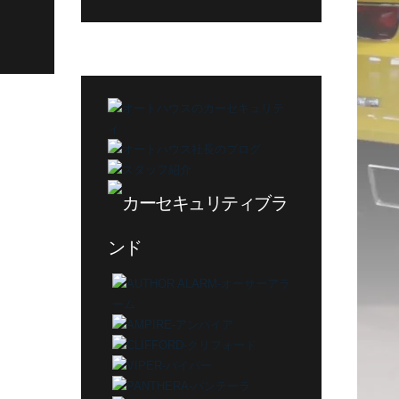
グ
カ
テ
ゴ
リ
ー