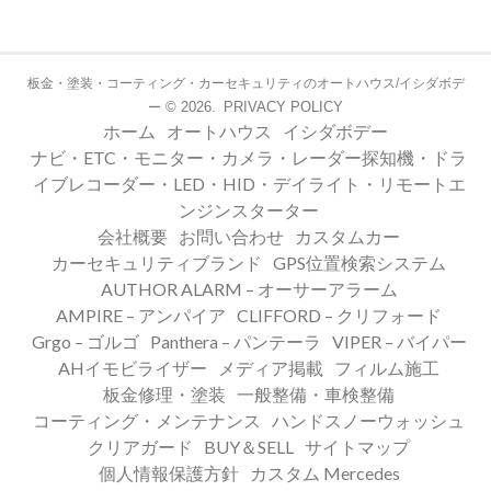
板金・塗装・コーティング・カーセキュリティのオートハウス/イシダボデ
© 2026.
PRIVACY POLICY
ー
ホーム
オートハウス
イシダボデー
ナビ・ETC・モニター・カメラ・レーダー探知機・ドラ
イブレコーダー・LED・HID・デイライト・リモートエ
ンジンスターター
会社概要
お問い合わせ
カスタムカー
カーセキュリティブランド
GPS位置検索システム
AUTHOR ALARM – オーサーアラーム
AMPIRE – アンパイア
CLIFFORD – クリフォード
Grgo – ゴルゴ
Panthera – パンテーラ
VIPER – バイパー
AHイモビライザー
メディア掲載
フィルム施工
板金修理・塗装
一般整備・車検整備
コーティング・メンテナンス
ハンドスノーウォッシュ
クリアガード
BUY＆SELL
サイトマップ
個人情報保護方針
カスタム Mercedes