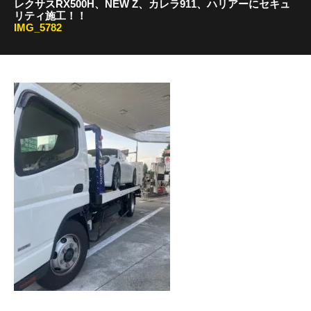
レクサスRX500H、NEW Z、カレラ911、ハリアーにセキュ
リティ施工！！
IMG_5782