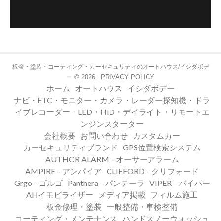
板金・塗装・コーティング・カーセキュリティのオートハウス/イシダボデ
© 2026.
PRIVACY POLICY
ー
ホーム
オートハウス
イシダボデー
ナビ・ETC・モニター・カメラ・レーダー探知機・ドラ
イブレコーダー・LED・HID・デイライト・リモートエ
ンジンスターター
会社概要
お問い合わせ
カスタムカー
カーセキュリティブランド
GPS位置検索システム
AUTHOR ALARM – オーサーアラーム
AMPIRE – アンパイア
CLIFFORD – クリフォード
Grgo – ゴルゴ
Panthera – パンテーラ
VIPER – バイパー
AHイモビライザー
メディア掲載
フィルム施工
板金修理・塗装
一般整備・車検整備
コーティング・メンテナンス
ハンドスノーウォッシュ