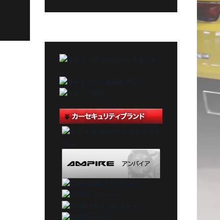
グ
カ
テ
ゴ
リ
ー