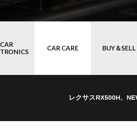
CAR
CAR CARE
BUY＆SELL
CTRONICS
レクサスRX500H、N