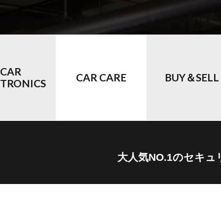
CAR
CAR CARE
BUY＆SELL
CTRONICS
大人気NO.1のセキ