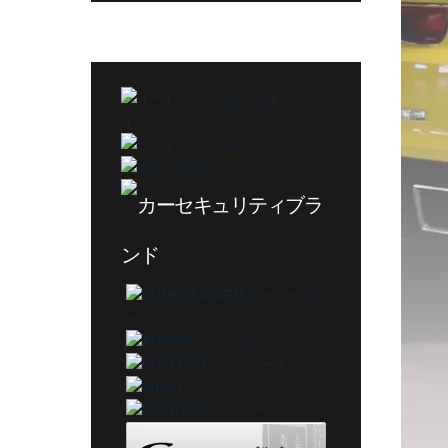
カ
テ
ゴ
リ
ー