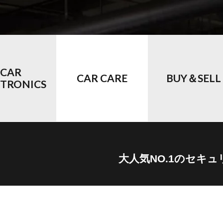
CAR
CAR CARE
BUY＆SELL
CTRONICS
大人気NO.1のセキ