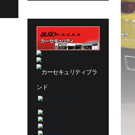
カ
テ
ゴ
リ
ー