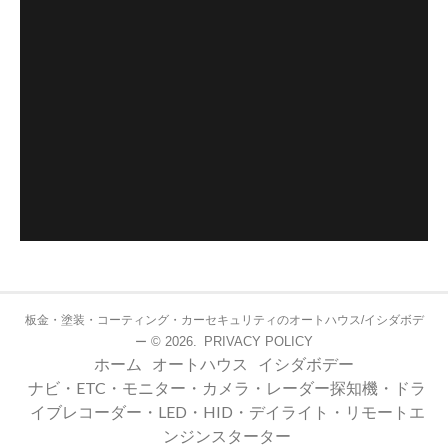
板金・塗装・コーティング・カーセキュリティのオートハウス/イシダボデ
© 2026.
PRIVACY POLICY
ー
ホーム
オートハウス
イシダボデー
ナビ・ETC・モニター・カメラ・レーダー探知機・ドラ
イブレコーダー・LED・HID・デイライト・リモートエ
ンジンスターター