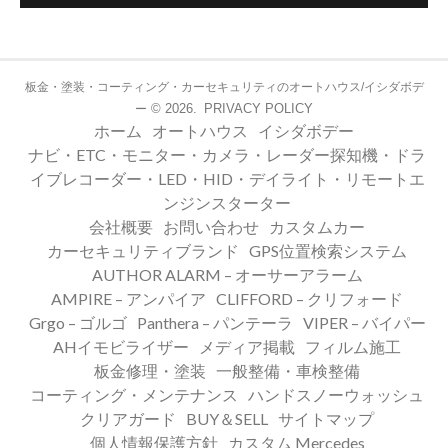
板金・塗装・コーティング・カーセキュリティのオートハウス/イシダボデ
© 2026.
PRIVACY POLICY
ー
ホーム
オートハウス
イシダボデー
ナビ・ETC・モニター・カメラ・レーダー探知機・ドラ
イブレコーダー・LED・HID・デイライト・リモートエ
ンジンスターター
会社概要
お問い合わせ
カスタムカー
カーセキュリティブランド
GPS位置検索システム
AUTHOR ALARM – オーサーアラーム
AMPIRE – アンパイア
CLIFFORD – クリフォード
Grgo – ゴルゴ
Panthera – パンテーラ
VIPER – バイパー
AHイモビライザー
メディア掲載
フィルム施工
板金修理・塗装
一般整備・車検整備
コーティング・メンテナンス
ハンドスノーウォッシュ
クリアガード
BUY＆SELL
サイトマップ
個人情報保護方針
カスタム Mercedes