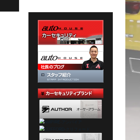
テ
ゴ
リ
ー