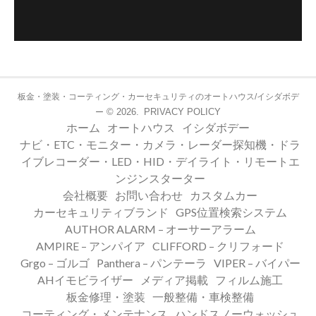
板金・塗装・コーティング・カーセキュリティのオートハウス/イシダボデ
© 2026.
PRIVACY POLICY
ー
ホーム
オートハウス
イシダボデー
ナビ・ETC・モニター・カメラ・レーダー探知機・ドラ
イブレコーダー・LED・HID・デイライト・リモートエ
ンジンスターター
会社概要
お問い合わせ
カスタムカー
カーセキュリティブランド
GPS位置検索システム
AUTHOR ALARM – オーサーアラーム
AMPIRE – アンパイア
CLIFFORD – クリフォード
Grgo – ゴルゴ
Panthera – パンテーラ
VIPER – バイパー
AHイモビライザー
メディア掲載
フィルム施工
板金修理・塗装
一般整備・車検整備
コーティング・メンテナンス
ハンドスノーウォッシュ