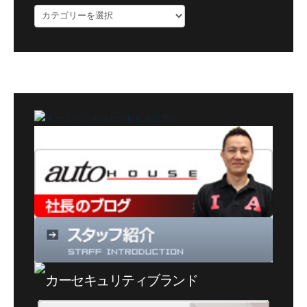
ブ
ロ
グ
カ
テ
ゴ
リ
ー