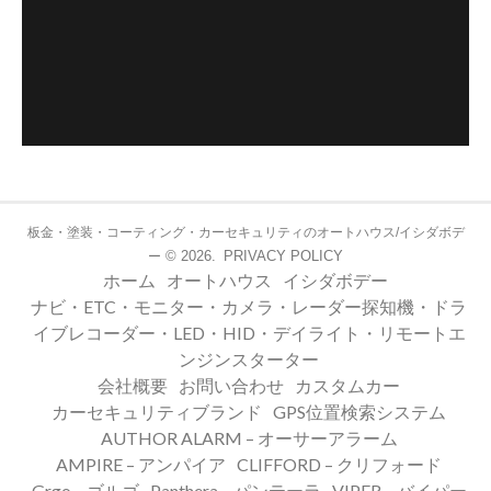
板金・塗装・コーティング・カーセキュリティのオートハウス/イシダボデ
© 2026.
PRIVACY POLICY
ー
ホーム
オートハウス
イシダボデー
ナビ・ETC・モニター・カメラ・レーダー探知機・ドラ
イブレコーダー・LED・HID・デイライト・リモートエ
ンジンスターター
会社概要
お問い合わせ
カスタムカー
カーセキュリティブランド
GPS位置検索システム
AUTHOR ALARM – オーサーアラーム
AMPIRE – アンパイア
CLIFFORD – クリフォード
Grgo – ゴルゴ
Panthera – パンテーラ
VIPER – バイパー