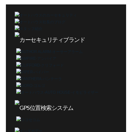
ゴ
リ
ー