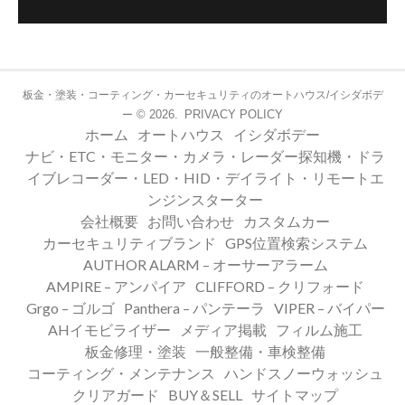
板金・塗装・コーティング・カーセキュリティのオートハウス/イシダボデ
© 2026.
PRIVACY POLICY
ー
ホーム
オートハウス
イシダボデー
ナビ・ETC・モニター・カメラ・レーダー探知機・ドラ
イブレコーダー・LED・HID・デイライト・リモートエ
ンジンスターター
会社概要
お問い合わせ
カスタムカー
カーセキュリティブランド
GPS位置検索システム
AUTHOR ALARM – オーサーアラーム
AMPIRE – アンパイア
CLIFFORD – クリフォード
Grgo – ゴルゴ
Panthera – パンテーラ
VIPER – バイパー
AHイモビライザー
メディア掲載
フィルム施工
板金修理・塗装
一般整備・車検整備
コーティング・メンテナンス
ハンドスノーウォッシュ
クリアガード
BUY＆SELL
サイトマップ