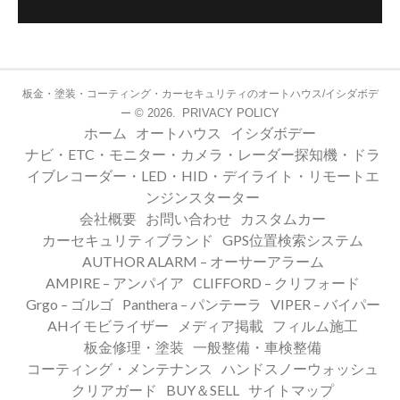
板金・塗装・コーティング・カーセキュリティのオートハウス/イシダボデ
© 2026.
PRIVACY POLICY
ー
ホーム
オートハウス
イシダボデー
ナビ・ETC・モニター・カメラ・レーダー探知機・ドラ
イブレコーダー・LED・HID・デイライト・リモートエ
ンジンスターター
会社概要
お問い合わせ
カスタムカー
カーセキュリティブランド
GPS位置検索システム
AUTHOR ALARM – オーサーアラーム
AMPIRE – アンパイア
CLIFFORD – クリフォード
Grgo – ゴルゴ
Panthera – パンテーラ
VIPER – バイパー
AHイモビライザー
メディア掲載
フィルム施工
板金修理・塗装
一般整備・車検整備
コーティング・メンテナンス
ハンドスノーウォッシュ
クリアガード
BUY＆SELL
サイトマップ