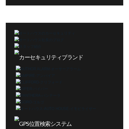
グ
カ
テ
ゴ
リ
ー