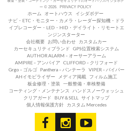
板金・塗装・コーティング・カーセキュリティのオートハウス/イシダボデ
© 2026.
PRIVACY POLICY
ー
ホーム
オートハウス
イシダボデー
ナビ・ETC・モニター・カメラ・レーダー探知機・ドラ
イブレコーダー・LED・HID・デイライト・リモートエ
ンジンスターター
会社概要
お問い合わせ
カスタムカー
カーセキュリティブランド
GPS位置検索システム
AUTHOR ALARM – オーサーアラーム
AMPIRE – アンパイア
CLIFFORD – クリフォード
Grgo – ゴルゴ
Panthera – パンテーラ
VIPER – バイパー
AHイモビライザー
メディア掲載
フィルム施工
板金修理・塗装
一般整備・車検整備
コーティング・メンテナンス
ハンドスノーウォッシュ
クリアガード
BUY＆SELL
サイトマップ
個人情報保護方針
カスタム Mercedes