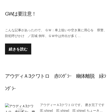
GWは要注意！
こんな記事があったので、 ＧＷ：車上狙いや空き巣に用心を 県警、
防犯呼びかけ ／宮城 例年、ＧＷ中は外出が多く…
続きを読む
アウディＡ3クワトロ 赤ﾗﾝｸﾞﾗｰ 幽体離脱 緑ﾗ
ﾝｸﾞﾗｰ
アウディーＡ3クワトロです。 磨き完了です
[E:shine] [E:shine] [E:shine] ちょーき…