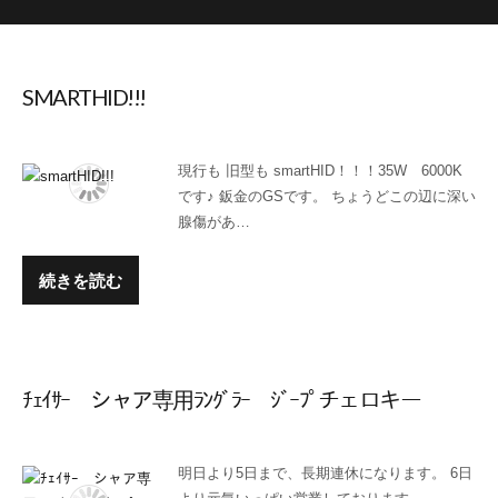
SMARTHID!!!
現行も 旧型も smartHID！！！35W 6000K
です♪ 鈑金のGSです。 ちょうどこの辺に深い
腺傷があ…
続きを読む
ﾁｪｲｻｰ シャア専用ﾗﾝｸﾞﾗｰ ｼﾞｰﾌﾟチェロキー
明日より5日まで、長期連休になります。 6日