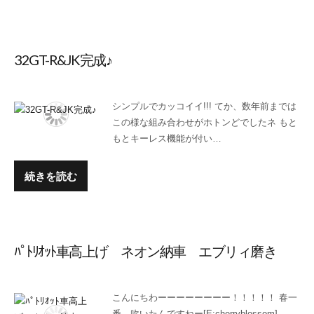
32GT-R&JK完成♪
シンプルでカッコイイ!!! てか、数年前までは
この様な組み合わせがホトンどでしたネ もと
もとキーレス機能が付い…
続きを読む
ﾊﾟﾄﾘｵｯﾄ車高上げ ネオン納車 エブリィ磨き
こんにちわーーーーーーーー！！！！！ 春一
番 吹いたんですねー[E:cherryblossom]