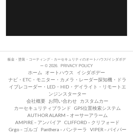
板金・塗装・コーティング・カーセキュリティのオートハウス/イシダボデ
© 2026.
PRIVACY POLICY
ー
ホーム
オートハウス
イシダボデー
ナビ・ETC・モニター・カメラ・レーダー探知機・ドラ
イブレコーダー・LED・HID・デイライト・リモートエ
ンジンスターター
会社概要
お問い合わせ
カスタムカー
カーセキュリティブランド
GPS位置検索システム
AUTHOR ALARM – オーサーアラーム
AMPIRE – アンパイア
CLIFFORD – クリフォード
Grgo – ゴルゴ
Panthera – パンテーラ
VIPER – バイパー