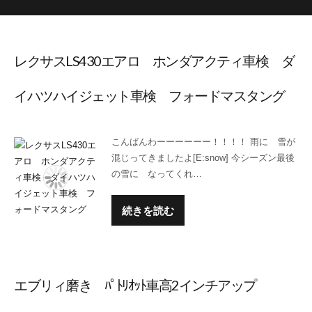
レクサスLS430エアロ ホンダアクティ車検 ダ
イハツハイジェット車検 フォードマスタング
こんばんわーーーーーー！！！！ 雨に 雪が
混じってきましたよ[E:snow] 今シーズン最後
の雪に なってくれ…
続きを読む
エブリィ磨き ﾊﾟﾄﾘｵｯﾄ車高2インチアップ