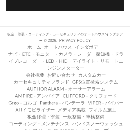
板金・塗装・コーティング・カーセキュリティのオートハウス/イシダボデ
© 2026.
PRIVACY POLICY
ー
ホーム
オートハウス
イシダボデー
ナビ・ETC・モニター・カメラ・レーダー探知機・ドラ
イブレコーダー・LED・HID・デイライト・リモートエ
ンジンスターター
会社概要
お問い合わせ
カスタムカー
カーセキュリティブランド
GPS位置検索システム
AUTHOR ALARM – オーサーアラーム
AMPIRE – アンパイア
CLIFFORD – クリフォード
Grgo – ゴルゴ
Panthera – パンテーラ
VIPER – バイパー
AHイモビライザー
メディア掲載
フィルム施工
板金修理・塗装
一般整備・車検整備
コーティング・メンテナンス
ハンドスノーウォッシュ