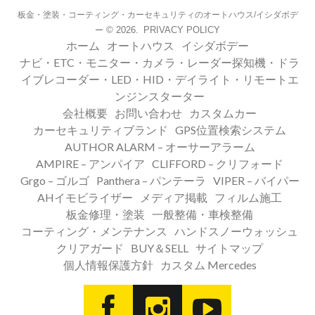
板金・塗装・コーティング・カーセキュリティのオートハウス/イシダボデ
© 2026.
PRIVACY POLICY
ー
ホーム
オートハウス
イシダボデー
ナビ・ETC・モニター・カメラ・レーダー探知機・ドラ
イブレコーダー・LED・HID・デイライト・リモートエ
ンジンスターター
会社概要
お問い合わせ
カスタムカー
カーセキュリティブランド
GPS位置検索システム
AUTHOR ALARM – オーサーアラーム
AMPIRE – アンパイア
CLIFFORD – クリフォード
Grgo – ゴルゴ
Panthera – パンテーラ
VIPER – バイパー
AHイモビライザー
メディア掲載
フィルム施工
板金修理・塗装
一般整備・車検整備
コーティング・メンテナンス
ハンドスノーウォッシュ
クリアガード
BUY＆SELL
サイトマップ
個人情報保護方針
カスタム Mercedes