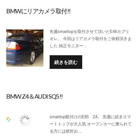
BMWにリアカメラ取付!!
先週smarttopを取付させて頂いたE46カブリ
オレ。 今回はリアカメラ取付をご依頼頂きま
した 純正モニター…
続きを読む
BMW Z4＆AUDI SQ5!!
smarttop取付けのE85 Z4。 先週に続きスマ
ートトップが大人気 オープンカーに乗られて
る方には絶対お…