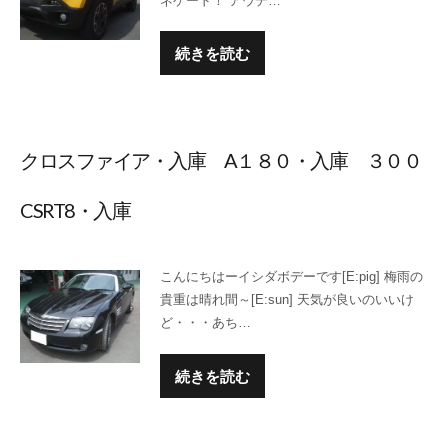
ネゲード！ アウデ…
続きを読む
クロスファイア・入庫 A１８０・入庫 ３００
CSRT8・入庫
こんにちはーイシダボデーです[E:pig] 梅雨の
貴重は晴れ間～[E:sun] 天気が良いのいいけ
ど・・・あち…
続きを読む