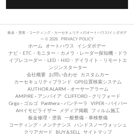
板金・塗装・コーティング・カーセキュリティのオートハウス/イシダボデ
© 2026.
PRIVACY POLICY
ー
ホーム
オートハウス
イシダボデー
ナビ・ETC・モニター・カメラ・レーダー探知機・ドラ
イブレコーダー・LED・HID・デイライト・リモートエ
ンジンスターター
会社概要
お問い合わせ
カスタムカー
カーセキュリティブランド
GPS位置検索システム
AUTHOR ALARM – オーサーアラーム
AMPIRE – アンパイア
CLIFFORD – クリフォード
Grgo – ゴルゴ
Panthera – パンテーラ
VIPER – バイパー
AHイモビライザー
メディア掲載
フィルム施工
板金修理・塗装
一般整備・車検整備
コーティング・メンテナンス
ハンドスノーウォッシュ
クリアガード
BUY＆SELL
サイトマップ