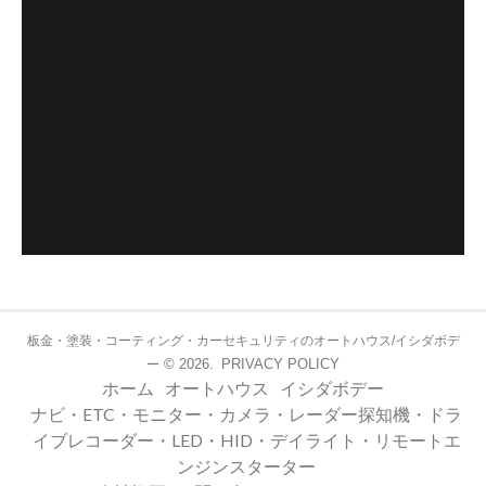
板金・塗装・コーティング・カーセキュリティのオートハウス/イシダボデ
© 2026.
PRIVACY POLICY
ー
ホーム
オートハウス
イシダボデー
ナビ・ETC・モニター・カメラ・レーダー探知機・ドラ
イブレコーダー・LED・HID・デイライト・リモートエ
ンジンスターター