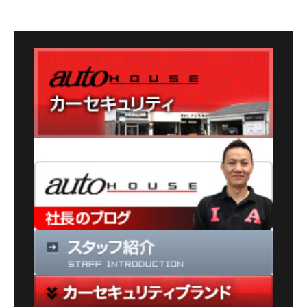
テ
ゴ
リ
ー