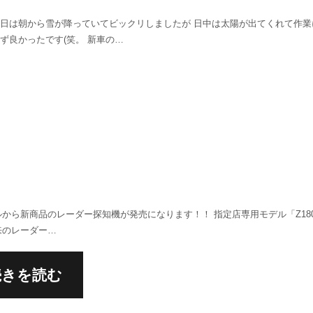
日は朝から雪が降っていてビックリしましたが 日中は太陽が出てくれて作業
ず良かったです(笑。 新車の…
から新商品のレーダー探知機が発売になります！！ 指定店専用モデル「Z180
来のレーダー…
続きを読む