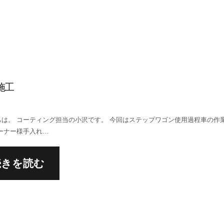
施工
ちは。 コーティング担当の小沢です。 今回はステップワゴン使用過程車の作
ーナー様手入れ…
続きを読む