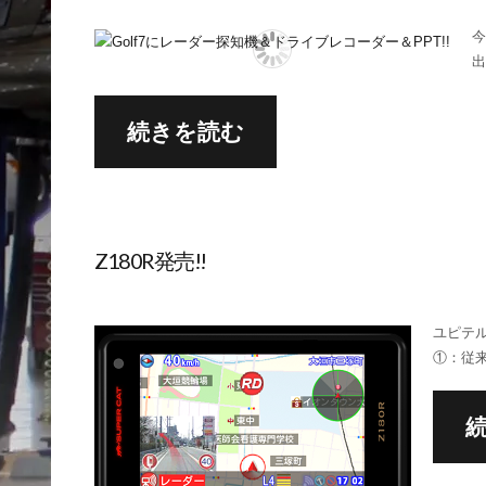
今
出
続きを読む
Z180R発売!!
ユピテル
①：従