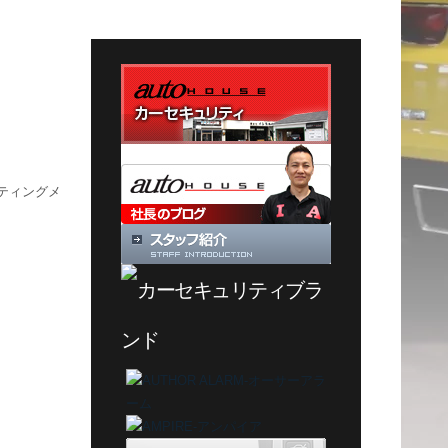
テ
ゴ
リ
ー
ティングメ