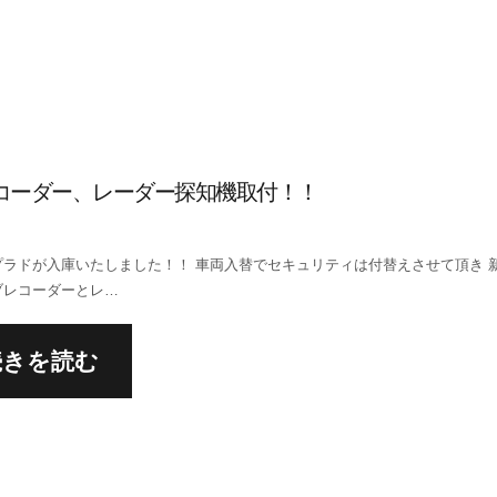
コーダー、レーダー探知機取付！！
プラドが入庫いたしました！！ 車両入替でセキュリティは付替えさせて頂き 
ブレコーダーとレ…
続きを読む