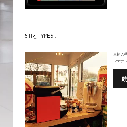
STIとTYPE S!!
車輌入
ンテナン