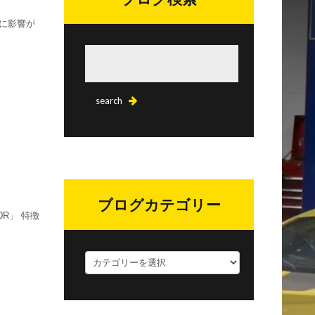
に影響が
ブログカテゴリー
R」 特徴
ブ
ロ
グ
カ