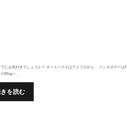
すでにお気付きでしょうか？ オートハウスはアメブロから、 イシダボデーはF
のBlogへ…
続きを読む