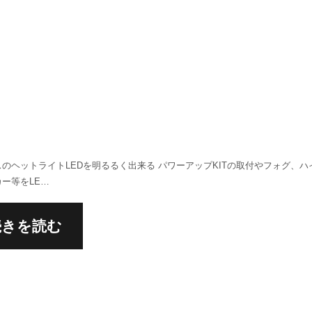
のヘットライトLEDを明るるく出来る パワーアップKITの取付やフォグ、ハ
ー等をLE…
続きを読む