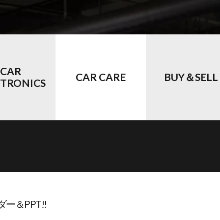
CAR
CAR CARE
BUY＆SELL
CTRONICS
ー＆PPT!!