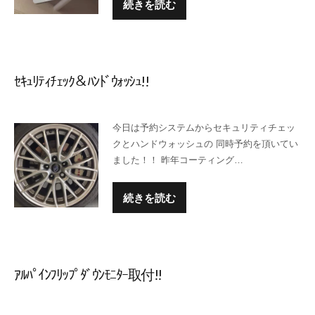
続きを読む
ｾｷｭﾘﾃｨﾁｪｯｸ＆ﾊﾝﾄﾞｳｫｯｼｭ!!
今日は予約システムからセキュリティチェッ
クとハンドウォッシュの 同時予約を頂いてい
ました！！ 昨年コーティング…
続きを読む
ｱﾙﾊﾟｲﾝﾌﾘｯﾌﾟﾀﾞｳﾝﾓﾆﾀｰ取付!!