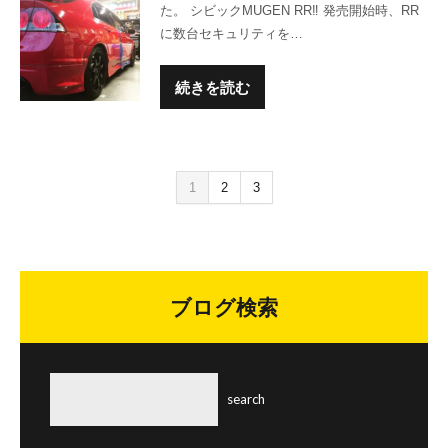
た。 シビックMUGEN RR‼ 発売開始時、RR
に数台セキュリティを…
続きを読む
1
2
3
ブログ検索