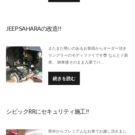
JEEP SAHARAの改造!!
またまた勢いのあるお客様からオーダー頂き
ラングラーのモディファイです😎 なんとド新
車。 納車後そのまま入庫でバ…
続きを読む
シビックRRにセキュリティ施工!!
県外からプレミアムなお車でお越し頂きまし