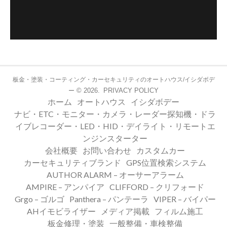
板金・塗装・コーティング・カーセキュリティのオートハウス/イシダボデ
© 2026.
PRIVACY POLICY
ー
ホーム
オートハウス
イシダボデー
ナビ・ETC・モニター・カメラ・レーダー探知機・ドラ
イブレコーダー・LED・HID・デイライト・リモートエ
ンジンスターター
会社概要
お問い合わせ
カスタムカー
カーセキュリティブランド
GPS位置検索システム
AUTHOR ALARM – オーサーアラーム
AMPIRE – アンパイア
CLIFFORD – クリフォード
Grgo – ゴルゴ
Panthera – パンテーラ
VIPER – バイパー
AHイモビライザー
メディア掲載
フィルム施工
板金修理・塗装
一般整備・車検整備