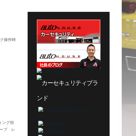
テ
ゴ
リ
ー
ック操作時
ィング担
ープ レ