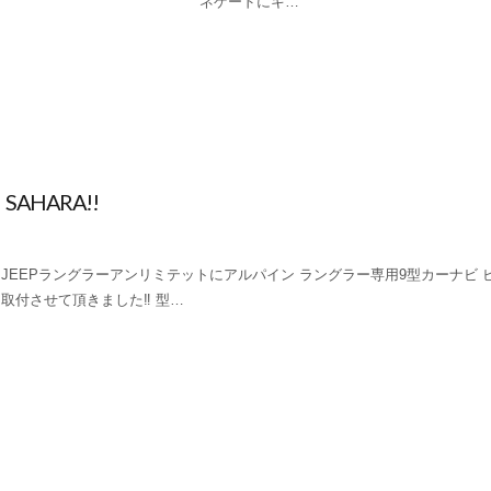
ネゲードにキ…
HARA!!
JEEPラングラーアンリミテットにアルパイン ラングラー専用9型カーナビ 
取付させて頂きました‼ 型…