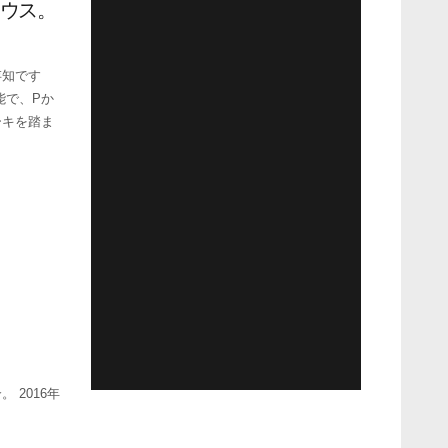
ハウス。
存知です
能で、Pか
ーキを踏ま
2016年