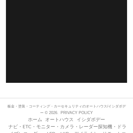
板金・塗装・コーティング・カーセキュリティのオートハウス/イシダボデ
© 2026.
PRIVACY POLICY
ー
ホーム
オートハウス
イシダボデー
ナビ・ETC・モニター・カメラ・レーダー探知機・ドラ