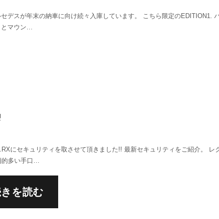
ルセデスが年末の納車に向け続々入庫しています。 こちら限定のEDITION1. 
トとマウン…
!
RXにセキュリティを取させて頂きました!! 最新セキュリティをご紹介。 レ
倒的多い手口…
続きを読む