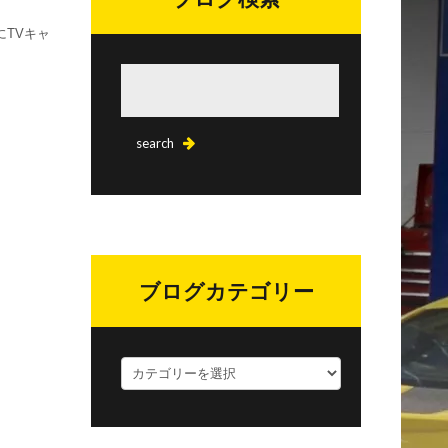
にTVキャ
ブログカテゴリー
ブ
ロ
グ
カ