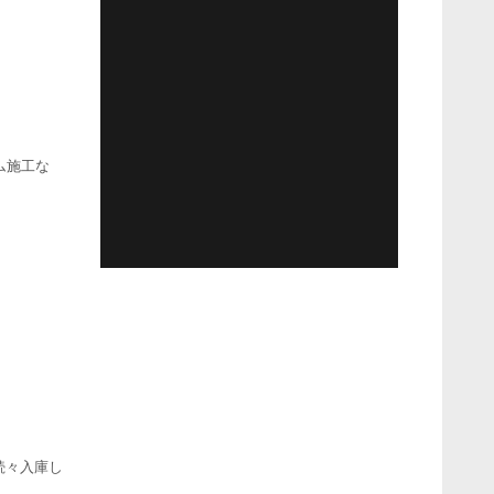
ム施工な
続々入庫し