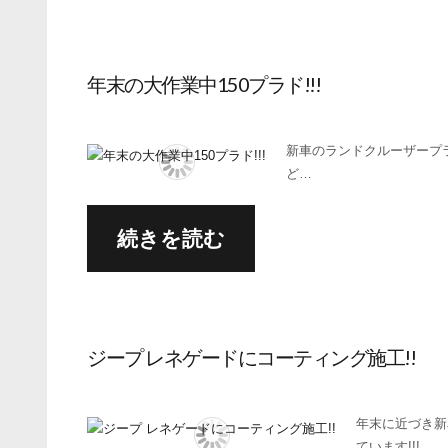
年末の大作業中150プラド!!!
新車のランドクルーザープラ
ど…
続きを読む
ジープ レネゲードにコーティング施工!!
年末に近づき新
ています!!!…