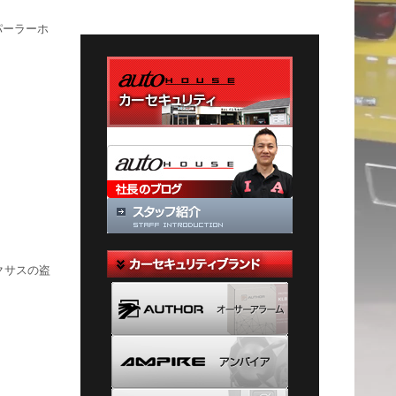
テ
パーラーホ
ゴ
リ
ー
クサスの盗