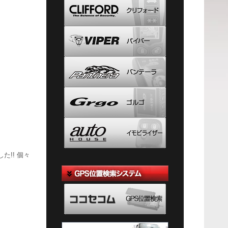
た!! 個々