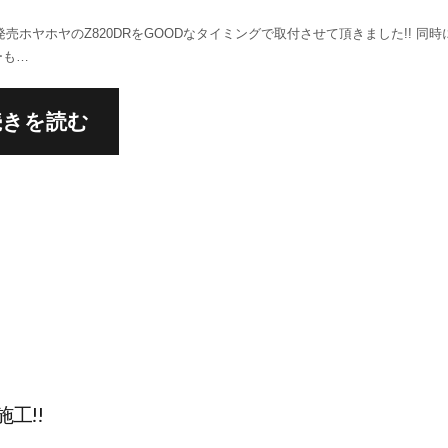
に発売ホヤホヤのZ820DRをGOODなタイミングで取付させて頂きました!! 同時
ーも…
続きを読む
施工!!