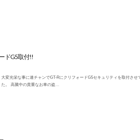
ドG5取付!!
大変光栄な事に連チャンでGT-RにクリフォードG5セキュリティを取付させ
た。 高騰中の貴重なお車の盗…