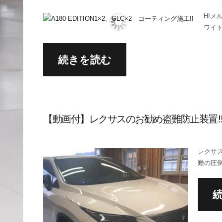
HIメ
ワイ
続きを読む
【動画付】レクサスのお勧め盗難防止装置!
レクサス
難の圧