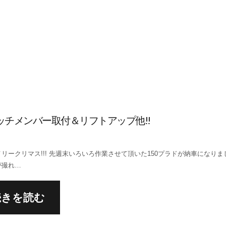
チメンバー取付＆リフトアップ他!!
リークリマス!!! 先週末いろいろ作業させて頂いた150プラドが納車になりまし
が撮れ…
続きを読む