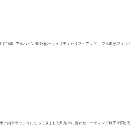
ド150にアルパインBIGX他セキュリティやリフトアップ、 フル断熱フィル
車の納車ラッシュになってきました!! 納車に合わせコーティング施工車両が