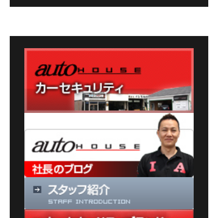
グ
カ
テ
ゴ
リ
ー