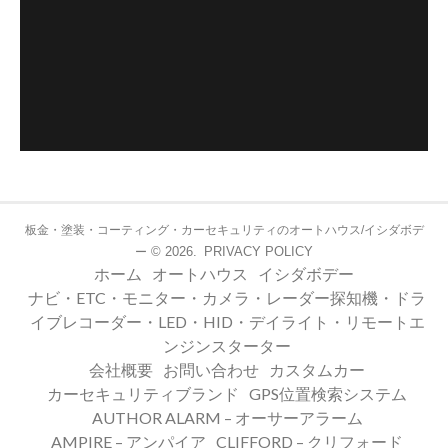
板金・塗装・コーティング・カーセキュリティのオートハウス/イシダボデ
© 2026.
PRIVACY POLICY
ー
ホーム
オートハウス
イシダボデー
ナビ・ETC・モニター・カメラ・レーダー探知機・ドラ
イブレコーダー・LED・HID・デイライト・リモートエ
ンジンスターター
会社概要
お問い合わせ
カスタムカー
カーセキュリティブランド
GPS位置検索システム
AUTHOR ALARM – オーサーアラーム
AMPIRE – アンパイア
CLIFFORD – クリフォード