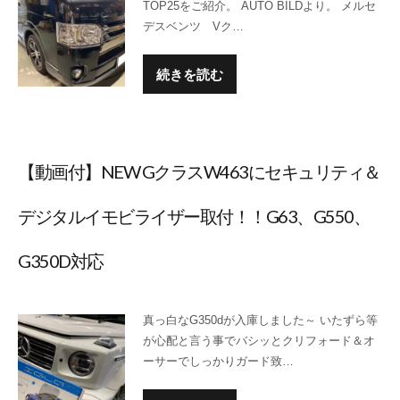
TOP25をご紹介。 AUTO BILDより。 メルセ
デスベンツ Vク…
続きを読む
【動画付】NEW GクラスW463にセキュリティ＆
デジタルイモビライザー取付！！G63、G550、
G350D対応
真っ白なG350dが入庫しました～ いたずら等
が心配と言う事でバシッとクリフォード＆オ
ーサーでしっかりガード致…