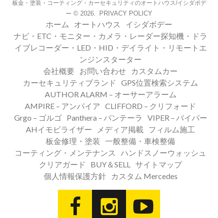
板金・塗装・コーティング・カーセキュリティのオートハウス/イシダボデ
© 2026.
PRIVACY POLICY
ー
ホーム
オートハウス
イシダボデー
ナビ・ETC・モニター・カメラ・レーダー探知機・ドラ
イブレコーダー・LED・HID・デイライト・リモートエ
ンジンスターター
会社概要
お問い合わせ
カスタムカー
カーセキュリティブランド
GPS位置検索システム
AUTHOR ALARM – オーサーアラーム
AMPIRE – アンパイア
CLIFFORD – クリフォード
Grgo – ゴルゴ
Panthera – パンテーラ
VIPER – バイパー
AHイモビライザー
メディア掲載
フィルム施工
板金修理・塗装
一般整備・車検整備
コーティング・メンテナンス
ハンドスノーウォッシュ
クリアガード
BUY＆SELL
サイトマップ
個人情報保護方針
カスタム Mercedes