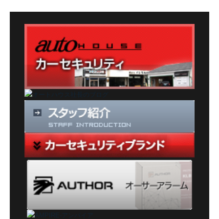
ゴ
リ
ー