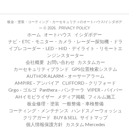
板金・塗装・コーティング・カーセキュリティのオートハウス/イシダボデ
© 2026.
PRIVACY POLICY
ー
ホーム
オートハウス
イシダボデー
ナビ・ETC・モニター・カメラ・レーダー探知機・ドラ
イブレコーダー・LED・HID・デイライト・リモートエ
ンジンスターター
会社概要
お問い合わせ
カスタムカー
カーセキュリティブランド
GPS位置検索システム
AUTHOR ALARM – オーサーアラーム
AMPIRE – アンパイア
CLIFFORD – クリフォード
Grgo – ゴルゴ
Panthera – パンテーラ
VIPER – バイパー
AHイモビライザー
メディア掲載
フィルム施工
板金修理・塗装
一般整備・車検整備
コーティング・メンテナンス
ハンドスノーウォッシュ
クリアガード
BUY＆SELL
サイトマップ
個人情報保護方針
カスタム Mercedes