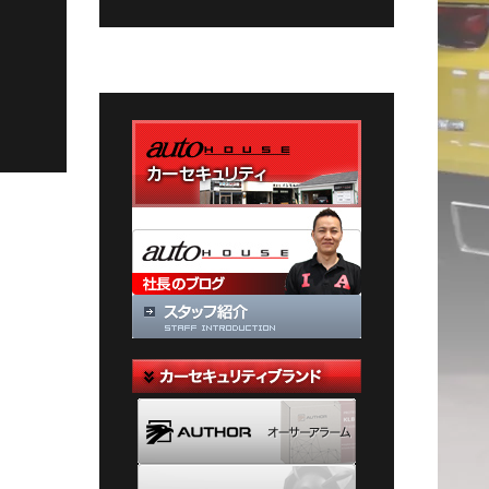
グ
カ
テ
ゴ
リ
ー