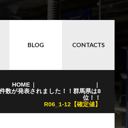
BLOG
CONTACTS
HOME
カーセキュリティのauto HOUSE
盗件数が発表されました！！群馬県は8
位！！
R06_1-12【確定値】