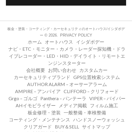
板金・塗装・コーティング・カーセキュリティのオートハウス/イシダボデ
© 2026.
PRIVACY POLICY
ー
ホーム
オートハウス
イシダボデー
ナビ・ETC・モニター・カメラ・レーダー探知機・ドラ
イブレコーダー・LED・HID・デイライト・リモートエ
ンジンスターター
会社概要
お問い合わせ
カスタムカー
カーセキュリティブランド
GPS位置検索システム
AUTHOR ALARM – オーサーアラーム
AMPIRE – アンパイア
CLIFFORD – クリフォード
Grgo – ゴルゴ
Panthera – パンテーラ
VIPER – バイパー
AHイモビライザー
メディア掲載
フィルム施工
板金修理・塗装
一般整備・車検整備
コーティング・メンテナンス
ハンドスノーウォッシュ
クリアガード
BUY＆SELL
サイトマップ