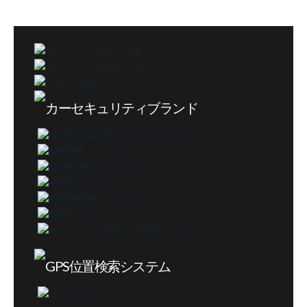
テ
ゴ
リ
ー