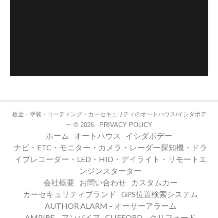
板金・塗装・コーティング・カーセキュリティのオートハウス/イシダボデ
© 2026.
PRIVACY POLICY
ー
ホーム
オートハウス
イシダボデー
ナビ・ETC・モニター・カメラ・レーダー探知機・ドラ
イブレコーダー・LED・HID・デイライト・リモートエ
ンジンスターター
会社概要
お問い合わせ
カスタムカー
カーセキュリティブランド
GPS位置検索システム
AUTHOR ALARM – オーサーアラーム
AMPIRE – アンパイア
CLIFFORD – クリフォード