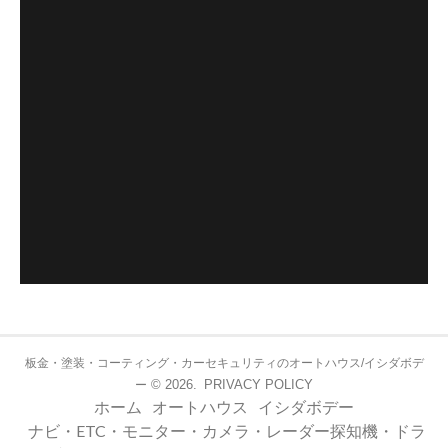
板金・塗装・コーティング・カーセキュリティのオートハウス/イシダボデ
© 2026.
PRIVACY POLICY
ー
ホーム
オートハウス
イシダボデー
ナビ・ETC・モニター・カメラ・レーダー探知機・ドラ