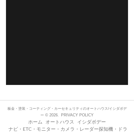
板金・塗装・コーティング・カーセキュリティのオートハウス/イシダボデ
© 2026.
PRIVACY POLICY
ー
ホーム
オートハウス
イシダボデー
ナビ・ETC・モニター・カメラ・レーダー探知機・ドラ