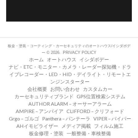
板金・塗装・コーティング・カーセキュリティのオートハウス/イシダボデ
© 2026.
PRIVACY POLICY
ー
ホーム
オートハウス
イシダボデー
ナビ・ETC・モニター・カメラ・レーダー探知機・ドラ
イブレコーダー・LED・HID・デイライト・リモートエ
ンジンスターター
会社概要
お問い合わせ
カスタムカー
カーセキュリティブランド
GPS位置検索システム
AUTHOR ALARM – オーサーアラーム
AMPIRE – アンパイア
CLIFFORD – クリフォード
Grgo – ゴルゴ
Panthera – パンテーラ
VIPER – バイパー
AHイモビライザー
メディア掲載
フィルム施工
板金修理・塗装
一般整備・車検整備