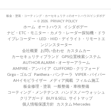
板金・塗装・コーティング・カーセキュリティのオートハウス/イシダボデ
© 2026.
PRIVACY POLICY
ー
ホーム
オートハウス
イシダボデー
ナビ・ETC・モニター・カメラ・レーダー探知機・ドラ
イブレコーダー・LED・HID・デイライト・リモートエ
ンジンスターター
会社概要
お問い合わせ
カスタムカー
カーセキュリティブランド
GPS位置検索システム
AUTHOR ALARM – オーサーアラーム
AMPIRE – アンパイア
CLIFFORD – クリフォード
Grgo – ゴルゴ
Panthera – パンテーラ
VIPER – バイパー
AHイモビライザー
メディア掲載
フィルム施工
板金修理・塗装
一般整備・車検整備
コーティング・メンテナンス
ハンドスノーウォッシュ
クリアガード
BUY＆SELL
サイトマップ
個人情報保護方針
カスタム Mercedes