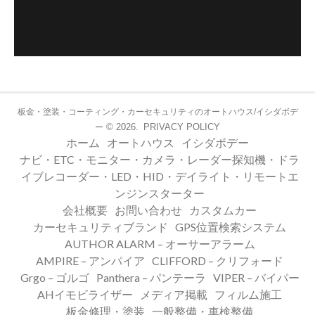
板金・塗装・コーティング・カーセキュリティのオートハウス/イシダボデ
© 2026.
PRIVACY POLICY
ー
ホーム
オートハウス
イシダボデー
ナビ・ETC・モニター・カメラ・レーダー探知機・ドラ
イブレコーダー・LED・HID・デイライト・リモートエ
ンジンスターター
会社概要
お問い合わせ
カスタムカー
カーセキュリティブランド
GPS位置検索システム
AUTHOR ALARM – オーサーアラーム
AMPIRE – アンパイア
CLIFFORD – クリフォード
Grgo – ゴルゴ
Panthera – パンテーラ
VIPER – バイパー
AHイモビライザー
メディア掲載
フィルム施工
板金修理・塗装
一般整備・車検整備