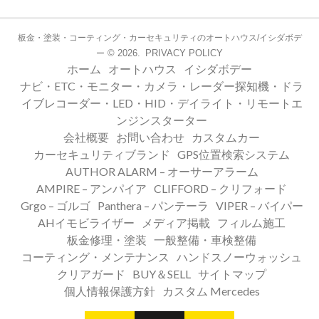
板金・塗装・コーティング・カーセキュリティのオートハウス/イシダボデ
© 2026.
PRIVACY POLICY
ー
ホーム
オートハウス
イシダボデー
ナビ・ETC・モニター・カメラ・レーダー探知機・ドラ
イブレコーダー・LED・HID・デイライト・リモートエ
ンジンスターター
会社概要
お問い合わせ
カスタムカー
カーセキュリティブランド
GPS位置検索システム
AUTHOR ALARM – オーサーアラーム
AMPIRE – アンパイア
CLIFFORD – クリフォード
Grgo – ゴルゴ
Panthera – パンテーラ
VIPER – バイパー
AHイモビライザー
メディア掲載
フィルム施工
板金修理・塗装
一般整備・車検整備
コーティング・メンテナンス
ハンドスノーウォッシュ
クリアガード
BUY＆SELL
サイトマップ
個人情報保護方針
カスタム Mercedes