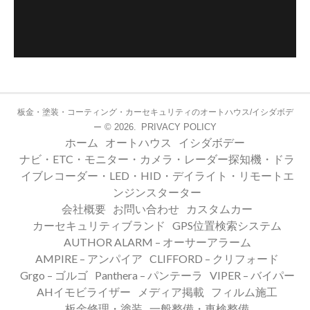
板金・塗装・コーティング・カーセキュリティのオートハウス/イシダボデ
© 2026.
PRIVACY POLICY
ー
ホーム
オートハウス
イシダボデー
ナビ・ETC・モニター・カメラ・レーダー探知機・ドラ
イブレコーダー・LED・HID・デイライト・リモートエ
ンジンスターター
会社概要
お問い合わせ
カスタムカー
カーセキュリティブランド
GPS位置検索システム
AUTHOR ALARM – オーサーアラーム
AMPIRE – アンパイア
CLIFFORD – クリフォード
Grgo – ゴルゴ
Panthera – パンテーラ
VIPER – バイパー
AHイモビライザー
メディア掲載
フィルム施工
板金修理・塗装
一般整備・車検整備