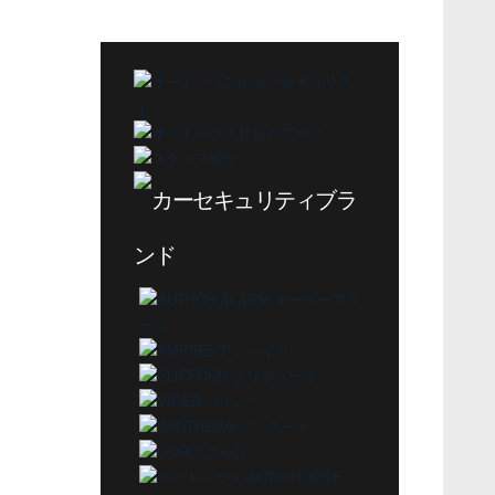
テ
ゴ
リ
ー