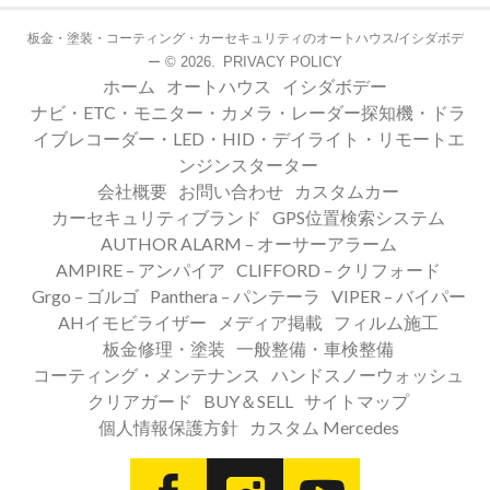
板金・塗装・コーティング・カーセキュリティのオートハウス/イシダボデ
© 2026.
PRIVACY POLICY
ー
ホーム
オートハウス
イシダボデー
ナビ・ETC・モニター・カメラ・レーダー探知機・ドラ
イブレコーダー・LED・HID・デイライト・リモートエ
ンジンスターター
会社概要
お問い合わせ
カスタムカー
カーセキュリティブランド
GPS位置検索システム
AUTHOR ALARM – オーサーアラーム
AMPIRE – アンパイア
CLIFFORD – クリフォード
Grgo – ゴルゴ
Panthera – パンテーラ
VIPER – バイパー
AHイモビライザー
メディア掲載
フィルム施工
板金修理・塗装
一般整備・車検整備
コーティング・メンテナンス
ハンドスノーウォッシュ
クリアガード
BUY＆SELL
サイトマップ
個人情報保護方針
カスタム Mercedes