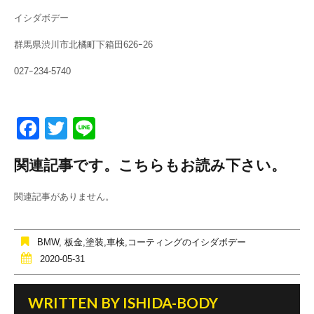
イシダボデー
群馬県渋川市北橘町下箱田626ｰ26
027ｰ234-5740
F
T
Li
a
wi
n
関連記事です。こちらもお読み下さい。
c
tt
e
e
er
関連記事がありません。
b
o
BMW
,
板金,塗装,車検,コーティングのイシダボデー
o
2020-05-31
k
WRITTEN BY
ISHIDA-BODY