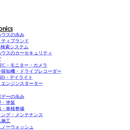
onics
ハウスの歩み
リティブランド
置検索システム
ハウスのカーセキュリティ
ア
TC・モニター・カメラ
ー探知機・ドライブレコーダー
HID・デイライト
トエンジンスターター
ボデーの歩み
理・塗装
備・車検整備
ィング・メンテナンス
ム施工
スノーウォッシュ