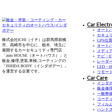
Car Electr
オート
セキュ
株式会社ICHI（イチ）は群馬県前橋
GPS位
市、高崎市を中心に、栃木、埼玉に
オート
展開するカーセキュリティ専門店
メディ
「auto HOUSE（オートハウス）」と
ナビ・E
板金,修理,塗装,車検,コーティングの
レーダ
「ISHIDA BODY（イシダボデー）」
LED・
を運営する企業です。
リモー
Car Care
イシダ
板金修
一般整
コーテ
フィル
ハンド