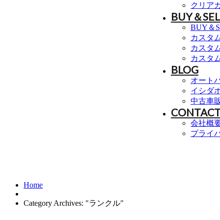
クリア
BUY＆SEL
BUY＆S
カスタム M
カスタム
カスタム
BLOG
オート
イシダ
中古車
CONTACT
会社概
プライ
ランクル
Home
Category Archives: "ランクル"