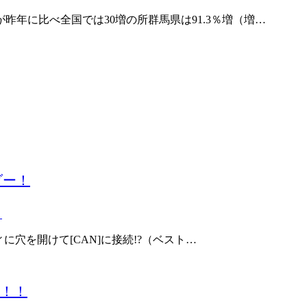
昨年に比べ全国では30増の所群馬県は91.3％増（増…
ダー！
ディに穴を開けて[CAN]に接続!?（ベスト…
！！