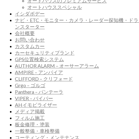
オートハウスのプレミアムサービス
オートハウススペシャル
イシダボデー
ナビ・ETC・モニター・カメラ・レーダー探知機・ドラ
ンスターター
会社概要
お問い合わせ
カスタムカー
カーセキュリティブランド
GPS位置検索システム
AUTHOR ALARM – オーサーアラーム
AMPIRE – アンパイア
CLIFFORD – クリフォード
Grgo – ゴルゴ
Panthera – パンテーラ
VIPER – バイパー
AHイモビライザー
メディア掲載
フィルム施工
板金修理・塗装
一般整備・車検整備
コーティング・メンテナンス