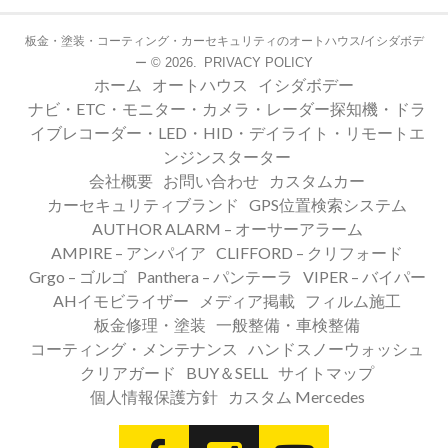
板金・塗装・コーティング・カーセキュリティのオートハウス/イシダボデ
© 2026.
PRIVACY POLICY
ー
ホーム
オートハウス
イシダボデー
ナビ・ETC・モニター・カメラ・レーダー探知機・ドラ
イブレコーダー・LED・HID・デイライト・リモートエ
ンジンスターター
会社概要
お問い合わせ
カスタムカー
カーセキュリティブランド
GPS位置検索システム
AUTHOR ALARM – オーサーアラーム
AMPIRE – アンパイア
CLIFFORD – クリフォード
Grgo – ゴルゴ
Panthera – パンテーラ
VIPER – バイパー
AHイモビライザー
メディア掲載
フィルム施工
板金修理・塗装
一般整備・車検整備
コーティング・メンテナンス
ハンドスノーウォッシュ
クリアガード
BUY＆SELL
サイトマップ
個人情報保護方針
カスタム Mercedes