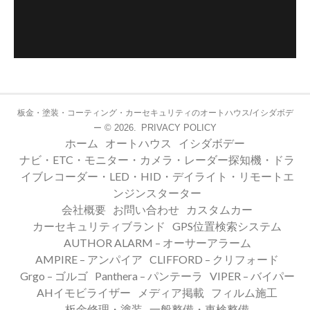
板金・塗装・コーティング・カーセキュリティのオートハウス/イシダボデ
© 2026.
PRIVACY POLICY
ー
ホーム
オートハウス
イシダボデー
ナビ・ETC・モニター・カメラ・レーダー探知機・ドラ
イブレコーダー・LED・HID・デイライト・リモートエ
ンジンスターター
会社概要
お問い合わせ
カスタムカー
カーセキュリティブランド
GPS位置検索システム
AUTHOR ALARM – オーサーアラーム
AMPIRE – アンパイア
CLIFFORD – クリフォード
Grgo – ゴルゴ
Panthera – パンテーラ
VIPER – バイパー
AHイモビライザー
メディア掲載
フィルム施工
板金修理・塗装
一般整備・車検整備