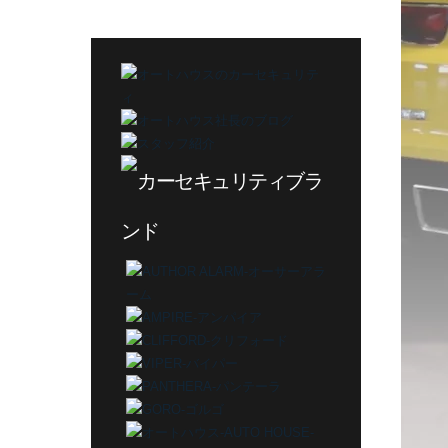
テ
ゴ
リ
ー