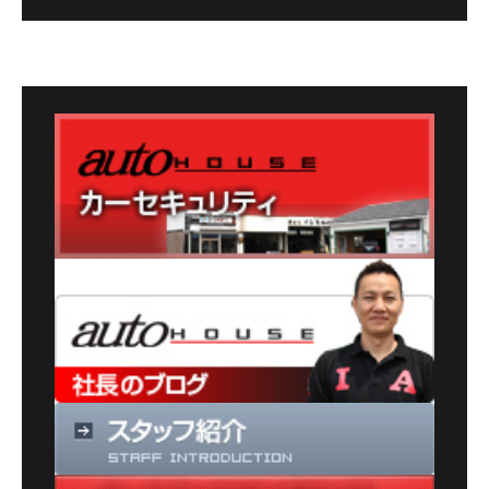
グ
カ
テ
ゴ
リ
ー