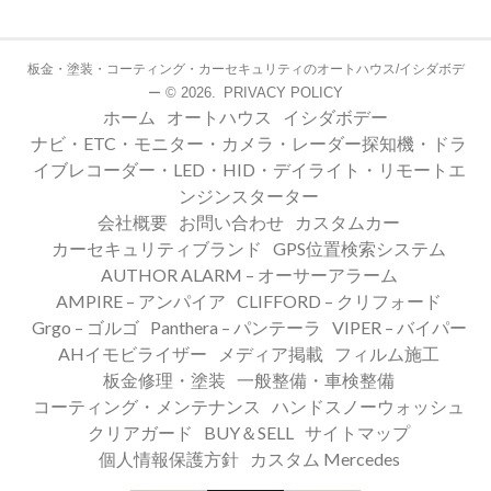
板金・塗装・コーティング・カーセキュリティのオートハウス/イシダボデ
© 2026.
PRIVACY POLICY
ー
ホーム
オートハウス
イシダボデー
ナビ・ETC・モニター・カメラ・レーダー探知機・ドラ
イブレコーダー・LED・HID・デイライト・リモートエ
ンジンスターター
会社概要
お問い合わせ
カスタムカー
カーセキュリティブランド
GPS位置検索システム
AUTHOR ALARM – オーサーアラーム
AMPIRE – アンパイア
CLIFFORD – クリフォード
Grgo – ゴルゴ
Panthera – パンテーラ
VIPER – バイパー
AHイモビライザー
メディア掲載
フィルム施工
板金修理・塗装
一般整備・車検整備
コーティング・メンテナンス
ハンドスノーウォッシュ
クリアガード
BUY＆SELL
サイトマップ
個人情報保護方針
カスタム Mercedes