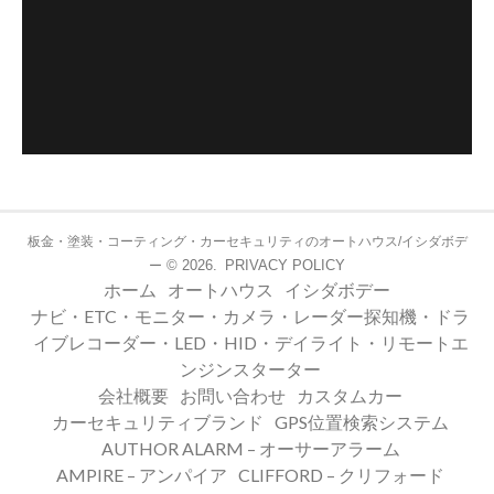
板金・塗装・コーティング・カーセキュリティのオートハウス/イシダボデ
© 2026.
PRIVACY POLICY
ー
ホーム
オートハウス
イシダボデー
ナビ・ETC・モニター・カメラ・レーダー探知機・ドラ
イブレコーダー・LED・HID・デイライト・リモートエ
ンジンスターター
会社概要
お問い合わせ
カスタムカー
カーセキュリティブランド
GPS位置検索システム
AUTHOR ALARM – オーサーアラーム
AMPIRE – アンパイア
CLIFFORD – クリフォード